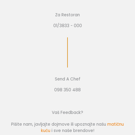
Za Restoran
01/3833 - 000
Send A Chef
098 350 488
Vaš Feedback?
Pišite nam, javljajte dojmove ili upoznajte našu
matičnu
kuću
i sve naše brendove!