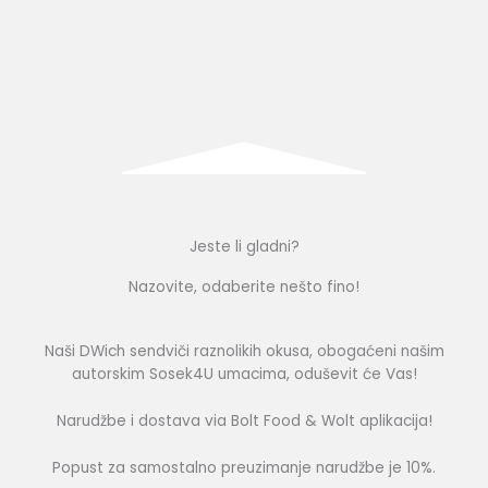
Jeste li gladni?
Nazovite, odaberite nešto fino!
Naši DWich sendviči raznolikih okusa, obogaćeni našim
autorskim Sosek4U umacima, oduševit će Vas!
Narudžbe i dostava via Bolt Food & Wolt aplikacija!
Popust za samostalno preuzimanje narudžbe je 10%.